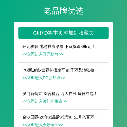
遥想公瑾当年，小乔初嫁了，雄姿英发。
羽扇纶巾，谈笑间，樯橹灰飞烟灭。
故国神游，多情应笑我，早生华发。
人生如梦，一尊还酹江月。